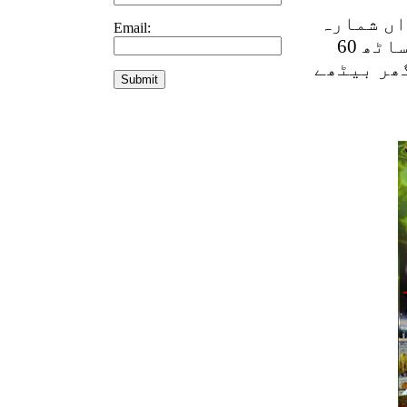
ں شمارہ
Email:
جنوری 2021 میں شائع ہوا۔ رسالہ خریدنے کے لئے ساٹھ 60
گھر بیٹھے