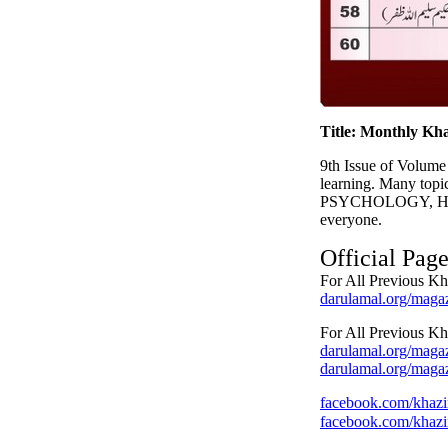
Title: Monthly Kh
9th Issue of Volume
learning. Many t
PSYCHOLOGY, HEA
everyone.
Official Pag
For All Previous Kh
darulamal.org/magaz
For All Previous Kh
darulamal.org/maga
darulamal.org/magaz
facebook.com/khazi
facebook.com/khazi