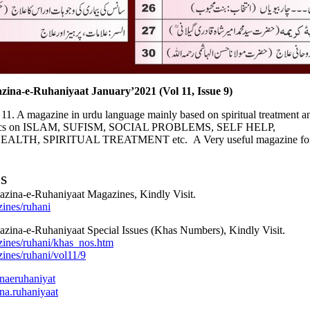
azina-e-Ruhaniyaat January’2
02
1 (Vol 11, Issue
9
)
 11. A magazine in urdu language mainly based on spiritual treatment a
opics on ISLAM, SUFISM, SOCIAL PROBLEMS, SELF HELP,
LTH, SPIRITUAL TREATMENT etc. A Very useful magazine fo
es
azina-e-Ruhaniyaat Magazines, Kindly Visit.
ines/ruhani
azina-e-Ruhaniyaat Special Issues (Khas Numbers), Kindly Visit.
zines/ruhani/khas_nos.htm
ines/ruhani/vol11/9
naeruhaniyat
na.ruhaniyaat