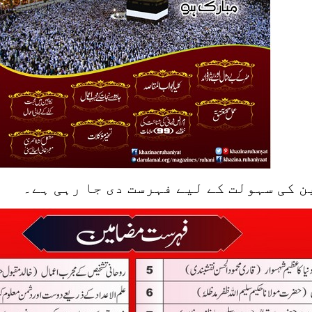
 کی سہولت کے لیے فہرست دی جا رہی ہے۔