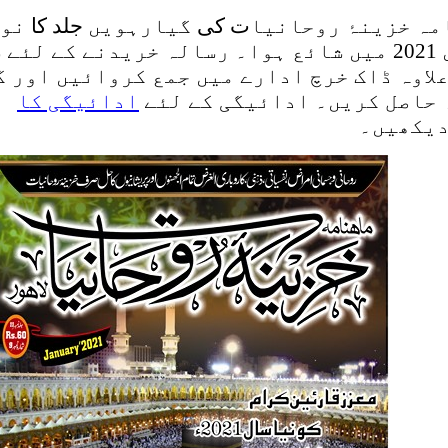
ہ خزینۂ روحانیا
ت کی
گیارہویں
جلد کا
نوا
لاوہ ڈاک خرچ ادارے میں جمع کروائیں اور 
حاصل کریں۔ ادائیگی کے لئے
ادائیگی کا
یکھیں۔