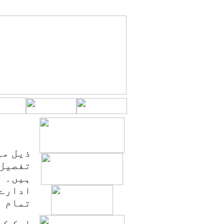
ذیل م
تفصیل 
ہیں۔ ی
ادارے 
تمام ا
ایک کا