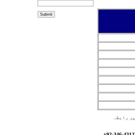
پر رابطہ
+92-
346-
4312