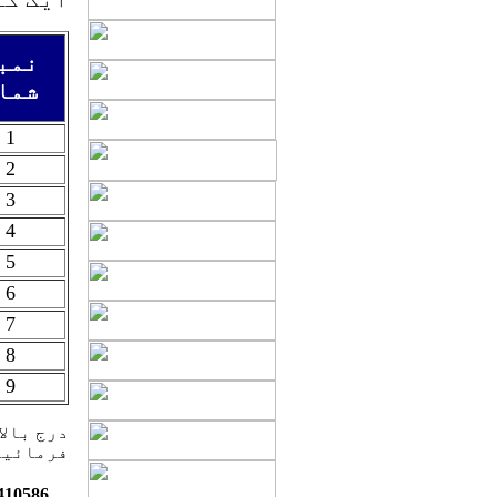
نمب
شما
1
2
3
4
5
6
7
8
9
درج بالا
فرمائیں
410586