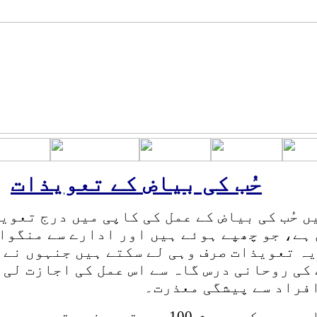
حُب کی بیاض
کے تعویذات
یں
حُب کی بیاض
کے عمل کی کاپی میں درج تعوی
ہے، جو چھپے ہوئے ہیں اور ادارے سے منگوا
ہ تعویذات صرف وہی لے سکتے ہیں جنہوں نے 
کی روحانی درس گاہ سے اس عمل کی اجازت لی 
فراد سے پیشگی معذرت۔
پی میں کم و پیش
100
عدد تعویذ ہوتے ہیں۔