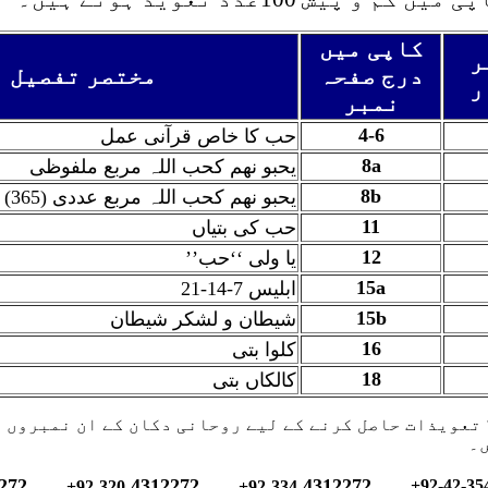
کاپی میں
ر
درج صفحہ
مختصر تفصیل
ر
نمبر
4-6
حب کا خاص قرآنی عمل
8a
یحبو نھم کحب اللہ مربع ملفوظی
8b
یحبو نھم کحب اللہ مربع عددی (365)
۔
11
حب کی بتیاں
12
’’یا ولی ‘‘حب
15a
ابلیس 7-14-21
15b
شیطان و لشکر شیطان
16
کلوا بتی
18
کالکاں بتی
 تعویذات حاصل کرنے کے لیے روحانی دکان کے ان نمبروں 
۔
272
4312272
4312272
+92-
42-35
+92-
320-
+92-
334-