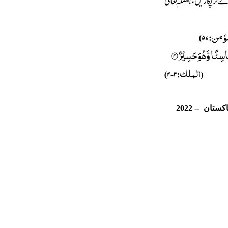
کستان
--
2
202