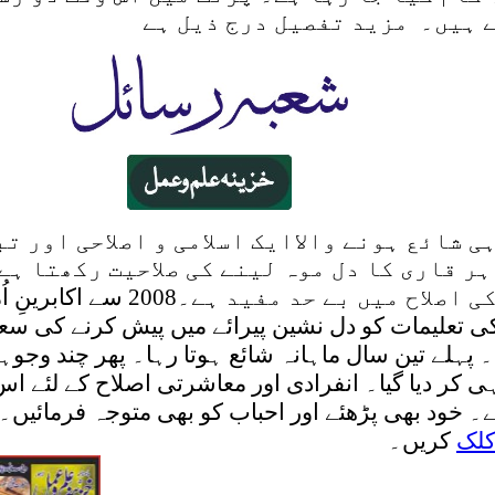
 ہیں۔ مزید تفصیل درج ذیل ہے
ی شائع ہونے والاایک اسلامی و اصلاحی اور ت
ہر قاری کا دل موہ لینے کی صلاحیت رکھتا ہے
والے کی اصلاح میں بے حد مفید ہے
ی تعلیمات کو دل نشین پیرائے میں پیش کرنے کی س
 پہلے تین سال ماہانہ شائع ہوتا رہا۔ پھر چند وجوہا
 کر دیا گیا۔ انفرادی اور معاشرتی اصلاح کے لئے اس
۔ خود بھی پڑھئے اور احباب کو بھی متوجہ فرمائیں۔
لک
کریں۔