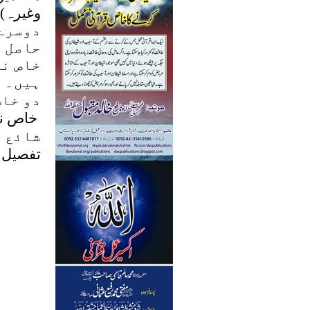
وغیرہ)
دوسرے 
حاصل 
خاص نم
ہ
یں
۔
ا
دو خاص
خاص نم
شائع ش
تفصیل 