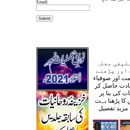
Email:
بلیغی مجلہ
 اور پڑھنے
۔2008 سے اکابرینِ اُمت اور صوفیاء
عادت حاصل کر
ت کی بنا پر
 کا پڑھنا بہت
 مزید تفصیل