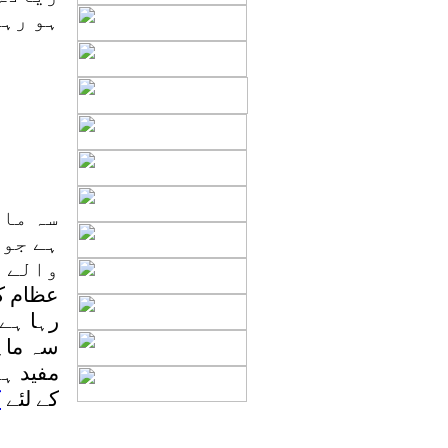
ہو رہے
سہ ماہ
ہے جو 
عظام ک
رہا ہے۔
سہ ماہی
مفید ہے
کے لئے
ک