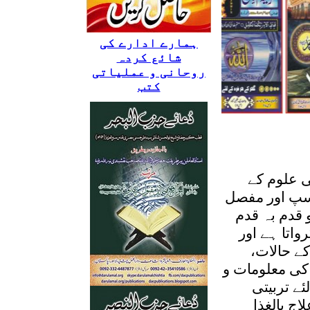
ہمارے ادارے کی
شائع کردہ
روحانی و عملیاتی
کتب
ی علوم کے
چسپ اور مفصل
 قدم بہ قدم
واتا ہے اور
کے حالات،
 کی معلومات و
ے تربیتی
ج بالغذا