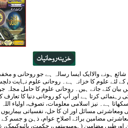
شائع ہونے والاایک ایسا رسالہ ہے جو روحانی و مخف
 کے لئے علوم کا خزانہ ہے۔ روحانی علوم نہایت دل
یں بیان کئے جاتے ہیں۔ روحانی علوم کا حامل مجلہ جو
 رہنمائی کرتا ہے اور آپ کو روحانی دنیا کا تعارف کر
کھاتا ہے۔ نیز اسلامی معلومات، تصوف، اولیاء اللہ 
 ومعاشرتی مسائل اور ان کا حل، نفسیاتی بیماریوں
عاشرتی مضامین برائے اصلاحِ عوام، ذہن و جسم کے لئ
اورطبی مضامین (ہومیوپیتھی، حکمت، بائیوکیمک، علا