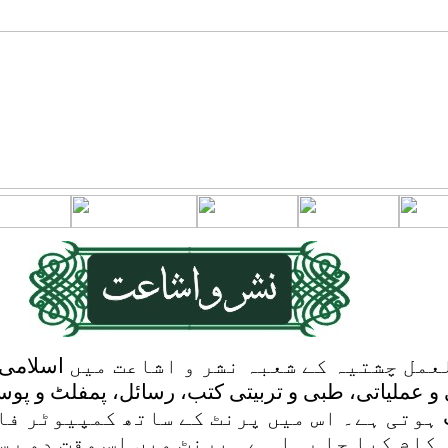
مل چشتیہ کے شعبہ نشر و اشاعت میں
اسلامی
و عملیاتی، طبی و تربیتی کتب، رسائل، پمفلٹ و پوس
ہوتی ہے۔ اس میں پرنٹ کے ساتھ کمپیوٹر فا
کام کیا جا رہا ہے۔ پرنٹ میں اس وقت دو رس