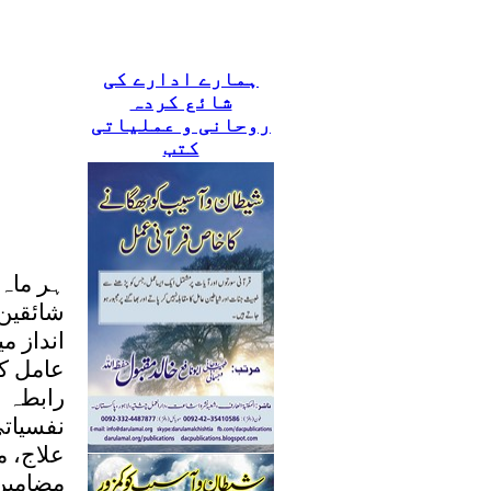
ہمارے ادارے کی
شائع کردہ
روحانی و عملیاتی
کتب
ہر ماہ 
شائقین
انداز م
عامل کی
رابطہ س
نفسیاتی
علاج، م
مضامین 