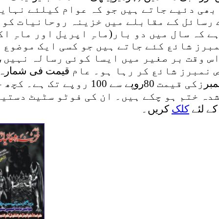
بھی دئیے جاتے ہیں جو کہ عوام کیلئے نہای
رسائل کے مقابلے میں خزینہ روحانیات کو 
ہے کہ
سال میں دو بار(ماہِ اپریل اور ماہِ ا
برز شائع کئے جاتے ہیں جو کسی ایک موضوع 
س وقت بر صغیر میں ایسا کوئی رسالہ نہیں، 
 نمبرز شائع کر رہا ہو۔ عام
قیمت فی شمارہ50روپے۔
بر
زکی قیمت
80روپے
سے 100 روپے تک ہے۔ کچ
دہ ختم ہو چکے ہیں۔ ان کی فوٹو سٹیٹ دستی
کے لئے
کلک
کریں۔