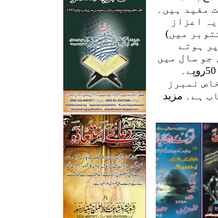
ت مفید ہیں۔
یہ اعزاز
کتوبر میں)
پر ہوتے
جو سال میں
ھ خاص نمبرز
اب ہے۔
مزید