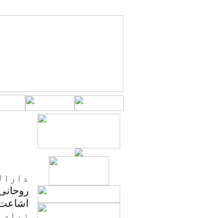
دارالع
روحانی 
اشاعت
زیادہ 